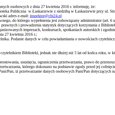
 danych osobowych z dnia 27 kwietnia 2016 r. informuję, że:
teka Publiczna w Łaskarzewie z siedzibą w Łaskarzewie przy ul. Stra
wski adres e-mail:
inspektor@cbi24.pl
go, do którego wypełnienia jest zobowiązany administrator (art. 6 
wnych i prowadzenia statystyk dotyczących korzystania z Biblioteki o
anizowanych imprezach, konkursach, spotkaniach autorskich i zgodni
a 27 kwietnia 2016 r.;
telnika. Podanie danych w celu powiadamiania o nowościach czytelnic
elnikiem Biblioteki, jednak nie dłużej niż 5 lat od końca roku, w k
rostowania, usunięcia, ograniczenia przetwarzania, prawo do przenosz
warzania, którego dokonano na podstawie zgody przed jej cofnięci
ni/Pan, iż przetwarzanie danych osobowych Pani/Pan dotyczących nar