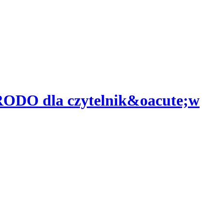
a RODO dla czytelnik&oacute;w