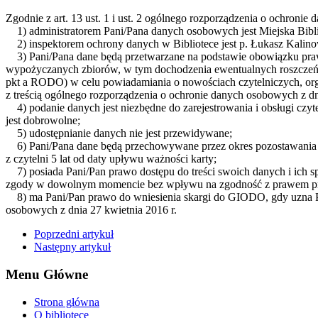
Zgodnie z art. 13 ust. 1 i ust. 2 ogólnego rozporządzenia o ochronie
1) administratorem Pani/Pana danych osobowych jest Miejska Biblio
2) inspektorem ochrony danych w Bibliotece jest p. Łukasz Kalino
3) Pani/Pana dane będą przetwarzane na podstawie obowiązku prawne
wypożyczanych zbiorów, w tym dochodzenia ewentualnych roszczeń pra
pkt a RODO) w celu powiadamiania o nowościach czytelniczych, org
z treścią ogólnego rozporządzenia o ochronie danych osobowych z dni
4) podanie danych jest niezbędne do zarejestrowania i obsługi czy
jest dobrowolne;
5) udostępnianie danych nie jest przewidywane;
6) Pani/Pana dane będą przechowywane przez okres pozostawania czyt
z czytelni 5 lat od daty upływu ważności karty;
7) posiada Pani/Pan prawo dostępu do treści swoich danych i ich sp
zgody w dowolnym momencie bez wpływu na zgodność z prawem przet
8) ma Pani/Pan prawo do wniesienia skargi do GIODO, gdy uzna Pa
osobowych z dnia 27 kwietnia 2016 r.
Poprzedni artykuł
Następny artykuł
Menu Główne
Strona główna
O bibliotece