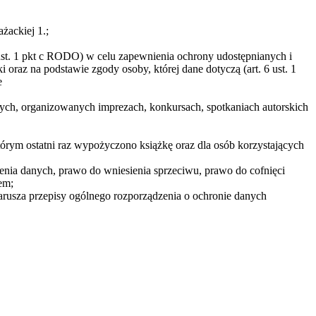
żackiej 1.;
ust. 1 pkt c RODO) w celu zapewnienia ochrony udostępnianych i
raz na podstawie zgody osoby, której dane dotyczą (art. 6 ust. 1
e
zych, organizowanych imprezach, konkursach, spotkaniach autorskich
tórym ostatni raz wypożyczono książkę oraz dla osób korzystających
enia danych, prawo do wniesienia sprzeciwu, prawo do cofnięci
em;
usza przepisy ogólnego rozporządzenia o ochronie danych