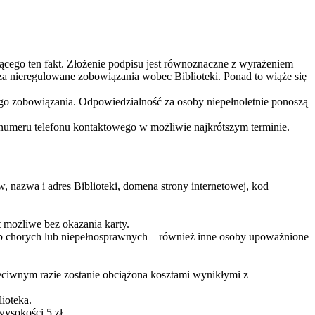
jącego ten fakt. Złożenie podpisu jest równoznaczne z wyrażeniem
a nieregulowane zobowiązania wobec Biblioteki. Ponad to wiąże się
go zobowiązania. Odpowiedzialność za osoby niepełnoletnie ponoszą
z numeru telefonu kontaktowego w możliwie najkrótszym terminie.
w, nazwa i adres Biblioteki, domena strony internetowej, kod
 możliwe bez okazania karty.
ób chorych lub niepełnosprawnych – również inne osoby upoważnione
rzeciwnym razie zostanie obciążona kosztami wynikłymi z
ioteka.
wysokości 5 zł.