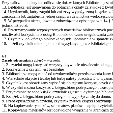
Przy naliczaniu opłaty nie odlicza się dni, w których Biblioteka jest n
13. Biblioteka jest uprawniona do potrącania opłaty za zwłokę z kwo
14. Użytkownik, który zagubi lub zniszczy wypożyczoną książkę, zob
zniszczenia lub zagubienia jednej części wydawnictwa wieloczęści
15. W przypadku nieregulowania zobowiązania opisanego w p.14 § 3
jednak niż 30 zł.
16. Przetrzymywanie wypożyczonych materiałów bibliotecznych poza
możliwości korzystania z usług Biblioteki do czasu uregulowania zo
17. Czytelnik, do którego biblioteka wysyła upomnienia w sprawie z
18. Jeżeli czytelnik mimo upomnień wysyłanych przez Bibliotekę odm
§ 4
Zasady udostępniania zbiorów w czytelni
1. Z czytelni mogą korzystać wszyscy obywatele niezależnie od tego, c
2. Korzystanie z czytelni jest bezpłatne
3. Bibliotekarze mogą żądać od użytkowników przedstawienia karty 
4. Wierzchnie okrycie i teczkę lub torbę należy pozostawić w wyzna
5. Czytelnik jest obowiązany wpisać się do rejestru korzystających z c
6. W czytelni można korzystać z księgozbioru podręcznego i czasopi
7. Przyniesione ze sobą książki czytelnik zgłasza u dyżurnego bibliot
8. Książek z księgozbioru podręcznego nie wypożycza się do domu.
9. Przed opuszczeniem czytelni, czytelnik zwraca książki i otrzymu
10. Na kopiowanie rysunków, schematów, planów, map itp. czytelnik
11. Kopiowanie materiałów jest dozwolone wyłącznie w granicach dop