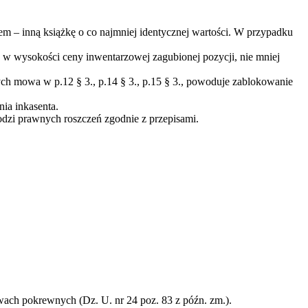
em – inną książkę o co najmniej identycznej wartości. W przypadku
 w wysokości ceny inwentarzowej zagubionej pozycji, nie mniej
h mowa w p.12 § 3., p.14 § 3., p.15 § 3., powoduje zablokowanie
ia inkasenta.
odzi prawnych roszczeń zgodnie z przepisami.
wach pokrewnych (Dz. U. nr 24 poz. 83 z późn. zm.).