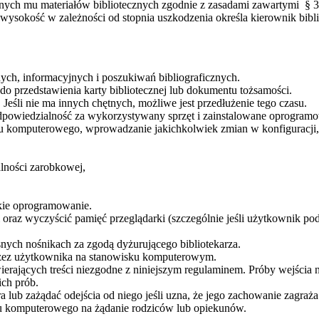
onych mu materiałów bibliotecznych zgodnie z zasadami zawartymi § 
wysokość w zależności od stopnia uszkodzenia określa kierownik bibli
ch, informacyjnych i poszukiwań bibliograficznych.
o przedstawienia karty bibliotecznej lub dokumentu tożsamości.
 Jeśli nie ma innych chętnych, możliwe jest przedłużenie tego czasu.
dpowiedzialność za wykorzystywany sprzęt i zainstalowane oprogramo
zętu komputerowego, wprowadzanie jakichkolwiek zmian w konfiguracj
lności zarobkowej,
ckie oprogramowanie.
 oraz wyczyścić pamięć przeglądarki (szczególnie jeśli użytkownik pod
snych nośnikach za zgodą dyżurującego bibliotekarza.
rzez użytkownika na stanowisku komputerowym.
erających treści niezgodne z niniejszym regulaminem. Próby wejścia na
ich prób.
ub zażądać odejścia od niego jeśli uzna, że jego zachowanie zagraża
tu komputerowego na żądanie rodziców lub opiekunów.