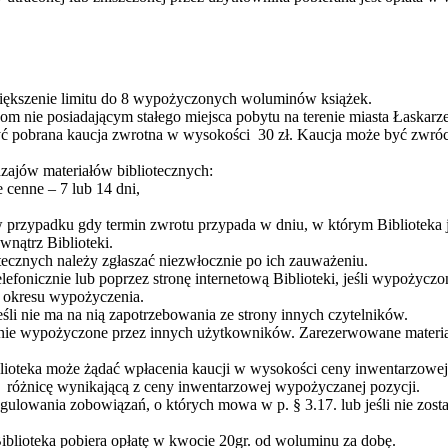
większenie limitu do 8 wypożyczonych woluminów książek.
om nie posiadającym stałego miejsca pobytu na terenie miasta Łaskar
yć pobrana kaucja zwrotna w wysokości 30 zł. Kaucja może być zwr
zajów materiałów bibliotecznych:
 cenne – 7 lub 14 dni,
przypadku gdy termin zwrotu przypada w dniu, w którym Biblioteka j
nątrz Biblioteki.
tecznych należy zgłaszać niezwłocznie po ich zauważeniu.
efonicznie lub poprzez stronę internetową Biblioteki, jeśli wypożycz
wę okresu wypożyczenia.
śli nie ma na nią zapotrzebowania ze strony innych czytelników.
lnie wypożyczone przez innych użytkowników. Zarezerwowane materiał
oteka może żądać wpłacenia kaucji w wysokości ceny inwentarzowej wy
ą różnicę wynikającą z ceny inwentarzowej wypożyczanej pozycji.
ulowania zobowiązań, o których mowa w p. § 3.17. lub jeśli nie zosta
iblioteka pobiera opłatę w kwocie 20gr. od woluminu za dobę.