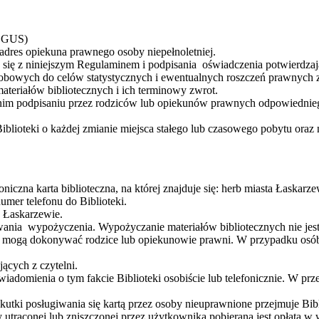
i GUS)
 adres opiekuna prawnego osoby niepełnoletniej.
ia się z niniejszym Regulaminem i podpisania oświadczenia potwierdza
sobowych do celów statystycznych i ewentualnych roszczeń prawnych z
teriałów bibliotecznych i ich terminowy zwrot.
ednim podpisaniu przez rodziców lub opiekunów prawnych odpowiednie
iblioteki o każdej zmianie miejsca stałego lub czasowego pobytu ora
iczna karta biblioteczna, na której znajduje się: herb miasta Łaskarze
mer telefonu do Biblioteki.
w Łaskarzewie.
ania wypożyczenia. Wypożyczanie materiałów bibliotecznych nie jest
nej mogą dokonywać rodzice lub opiekunowie prawni. W przypadku os
ących z czytelni.
owiadomienia o tym fakcie Biblioteki osobiście lub telefonicznie. W p
utki posługiwania się kartą przez osoby nieuprawnione przejmuje Bibl
y utraconej lub zniszczonej przez użytkownika pobierana jest opłata w 