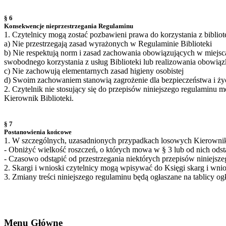
§ 6
Konsekwencje nieprzestrzegania Regulaminu
1. Czytelnicy mogą zostać pozbawieni prawa do korzystania z bibliotek
a) Nie przestrzegają zasad wyrażonych w Regulaminie Biblioteki
b) Nie respektują norm i zasad zachowania obowiązujących w miejsc
swobodnego korzystania z usług Biblioteki lub realizowania obow
c) Nie zachowują elementarnych zasad higieny osobistej
d) Swoim zachowaniem stanowią zagrożenie dla bezpieczeństwa i ży
2. Czytelnik nie stosujący się do przepisów niniejszego regulaminu
Kierownik Biblioteki.
§ 7
Postanowienia końcowe
1. W szczególnych, uzasadnionych przypadkach losowych Kierownik
- Obniżyć wielkość roszczeń, o których mowa w § 3 lub od nich odst
- Czasowo odstąpić od przestrzegania niektórych przepisów niniejsz
2. Skargi i wnioski czytelnicy mogą wpisywać do Księgi skarg i wni
3. Zmiany treści niniejszego regulaminu będą ogłaszane na tablicy ogł
Menu Główne