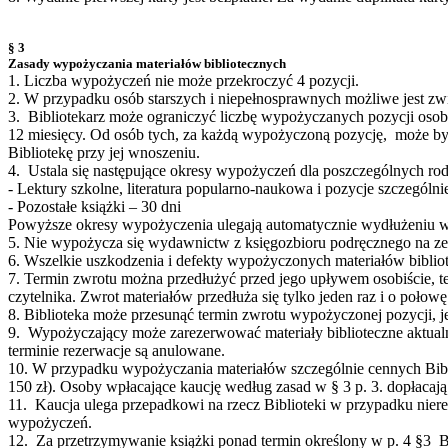
§ 3
Zasady wypożyczania materiałów bibliotecznych
1. Liczba wypożyczeń nie może przekroczyć 4 pozycji.
2. W przypadku osób starszych i niepełnosprawnych możliwe jest z
3. Bibliotekarz może ograniczyć liczbę wypożyczanych pozycji osob
12 miesięcy. Od osób tych, za każdą wypożyczoną pozycję, może b
Bibliotekę przy jej wnoszeniu.
4. Ustala się następujące okresy wypożyczeń dla poszczególnych rod
- Lektury szkolne, literatura popularno-naukowa i pozycje szczególnie
- Pozostałe książki – 30 dni
Powyższe okresy wypożyczenia ulegają automatycznie wydłużeniu w 
5. Nie wypożycza się wydawnictw z księgozbioru podręcznego na zew
6. Wszelkie uszkodzenia i defekty wypożyczonych materiałów biblio
7. Termin zwrotu można przedłużyć przed jego upływem osobiście, tel
czytelnika. Zwrot materiałów przedłuża się tylko jeden raz i o poło
8. Biblioteka może przesunąć termin zwrotu wypożyczonej pozycji, je
9. Wypożyczający może zarezerwować materiały biblioteczne aktua
terminie rezerwacje są anulowane.
10. W przypadku wypożyczania materiałów szczególnie cennych Bibli
150 zł). Osoby wpłacające kaucję według zasad w § 3 p. 3. dopłacaj
11. Kaucja ulega przepadkowi na rzecz Biblioteki w przypadku niereg
wypożyczeń.
12. Za przetrzymywanie książki ponad termin określony w p. 4 §3 B