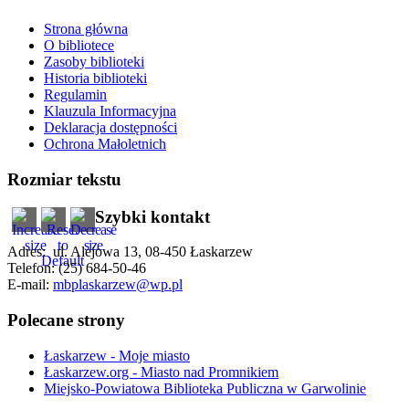
Strona główna
O bibliotece
Zasoby biblioteki
Historia biblioteki
Regulamin
Klauzula Informacyjna
Deklaracja dostępności
Ochrona Małoletnich
Rozmiar tekstu
Szybki kontakt
Adres: ul. Alejowa 13, 08-450 Łaskarzew
Telefon: (25) 684-50-46
E-mail:
mbplaskarzew@wp.pl
Polecane strony
Łaskarzew - Moje miasto
Łaskarzew.org - Miasto nad Promnikiem
Miejsko-Powiatowa Biblioteka Publiczna w Garwolinie