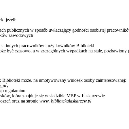
i jeżeli:
ach publicznych w sposób uwłaczający godności osobistej pracownikó
iązków zawodowych
cia innych pracowników i użytkowników Biblioteki
 może być czasowo, a w szczególnych wypadkach na stałe, pozbawiony p
 Biblioteki może, na umotywowany wniosek osoby zainteresowanej:
ąpić,
ego regulaminu.
osków, która znajduje się w siedzibie MBP w Łaskarzewie
oszeń oraz na stronie
www. bibliotekalaskarzew.pl