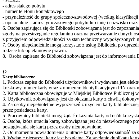
- PESEL
- adres stałego pobytu
- numer telefonu kontaktowego
- przynależność do grupy społeczno-zawodowej (według klasyfikacj
- opcjonalnie – adres tymczasowego pobytu lub imię i nazwisko oraz
6. Osoba zapisująca się do Biblioteki zobowiązana jest do zapoznan
zgody na przestrzeganie regulaminu oraz na przetwarzanie danych o
z przyjęciem odpowiedzialności za stan techniczny wypożyczonych ma
7. Osoby niepełnoletnie mogą korzystać z usług Biblioteki po uprz
rodzice lub opiekunowie prawni.
8. Osoba zapisana do Biblioteki zobowiązana jest do informowania B
§2
Karty biblioteczne
1. Podczas zapisu do Biblioteki użytkownikowi wydawana jest elektron
kreskowy, numer karty wraz z numerem identyfikacyjnym PIN oraz nu
2. Karta biblioteczna obowiązuje w Miejskiej Bibliotece Publicznej 
3. Użytkownik zobowiązany jest do okazania karty z chwilą dokonyw
4. Za osoby niepełnoletnie wypożyczeń z użyciem karty bibliotecz
przez posiadacza karty.
5. Pracownicy biblioteki mogą żądać okazania karty od osób korzystaj
6. Osoba, która utraciła kartę, zobowiązana jest do niezwłocznego p
posługiwania się kartą przez osoby nieuprawnione.
7. Od momentu powiadomienia o utracie karty odpowiedzialność za sk
8. Wydanie pierwszej karty jest bezpłatne. Za wydanie duplikatu kart