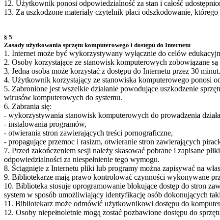
12. Użytkownik ponosi odpowiedzialność za stan i całość udostępni
13. Za uszkodzone materiały czytelnik płaci odszkodowanie, którego 
§ 5
Zasady użytkowania sprzętu komputerowego i dostępu do Internetu
1. Internet może być wykorzystywany wyłącznie do celów edukacyjny
2. Osoby korzystające ze stanowisk komputerowych zobowiązane są d
3. Jedna osoba może korzystać z dostępu do Internetu przez 30 minut.
4. Użytkownik korzystający ze stanowiska komputerowego ponosi o
5. Zabronione jest wszelkie działanie powodujące uszkodzenie spr
wirusów komputerowych do systemu.
6. Zabrania się:
- wykorzystywania stanowisk komputerowych do prowadzenia działa
- instalowania programów,
- otwierania stron zawierających treści pornograficzne,
- propagujące przemoc i rasizm, otwieranie stron zawierających pira
7. Przed zakończeniem sesji należy skasować pobrane i zapisane pliki
odpowiedzialności za niespełnienie tego wymogu.
8. Ściągnięte z Internetu pliki lub programy można zapisywać na wła
9. Bibliotekarze mają prawo kontrolować czynności wykonywane p
10. Biblioteka stosuje oprogramowanie blokujące dostęp do stron zawi
system w sposób umożliwiający identyfikację osób dokonujących tak
11. Bibliotekarz może odmówić użytkownikowi dostępu do komputera l
12. Osoby niepełnoletnie mogą zostać pozbawione dostępu do sprzę