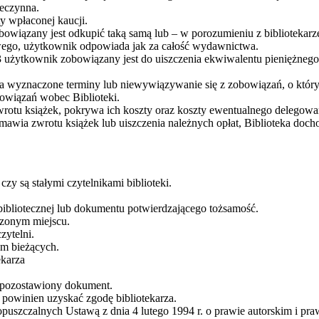
ieczynna.
ty wpłaconej kaucji.
owiązany jest odkupić taką samą lub – w porozumieniu z bibliotekarz
owego, użytkownik odpowiada jak za całość wydawnictwa.
 użytkownik zobowiązany jest do uiszczenia ekwiwalentu pieniężnego
 wyznaczone terminy lub niewywiązywanie się z zobowiązań, o któryc
bowiązań wobec Biblioteki.
wrotu książek, pokrywa ich koszty oraz koszty ewentualnego delegowan
awia zwrotu książek lub uiszczenia należnych opłat, Biblioteka doch
zy są stałymi czytelnikami biblioteki.
bibliotecznej lub dokumentu potwierdzającego tożsamość.
czonym miejscu.
zytelni.
sm bieżących.
ekarza
je pozostawiony dokument.
 powinien uzyskać zgodę bibliotekarza.
uszczalnych Ustawą z dnia 4 lutego 1994 r. o prawie autorskim i pra