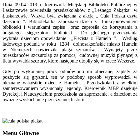
Dnia 09.04.2019 r. kierownik Miejskiej Biblioteki Publicznej w
Łaskarzewie odwiedziła przedszkolaków z „Leśnego Zakątka” w
Łaskarzewie. Wizyta była związana z akcją „ Cała Polska czyta
dzieciom ”. Bibliotekarka zapoznała dzieci z funkcjonowaniem
biblioteki i warunkami zapisu oraz zaprosiła do korzystania z
bogatego księgozbioru biblioteki . Do głośnego przeczytania
wybrała dzieciom opowiadanie „Flecista z Hameln ’’. Według
ludowego podania w roku 1284 dolnosaksońskie miasto Hameln
w Niemczech nawiedziła plaga szczurów . Wynajęty przez
mieszkańców szczurołap za pomocą cudownej muzyki płynącej z
fletu wywabił szczury, które następnie utopiły się w rzece Wezerze.
Gdy po wykonanej pracy odmówiono mi obiecanej zapłaty za
pozbycie się gryzoni, ten w podobny sposób wyprowadził w
nieznane wszystkie dzieci z Hameln. Przedszkolaki z wielkim
zainteresowaniem wysłuchały legendy. Kierownik MBP dziękuje
Dyrekcji i Nauczycielom przedszkola za zaproszenie, a dzieciom za
uważne wysłuchanie przeczytanej historii.
Menu Główne