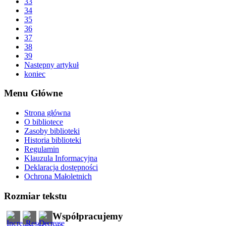
33
34
35
36
37
38
39
Następny artykuł
koniec
Menu Główne
Strona główna
O bibliotece
Zasoby biblioteki
Historia biblioteki
Regulamin
Klauzula Informacyjna
Deklaracja dostępności
Ochrona Małoletnich
Rozmiar tekstu
Współpracujemy