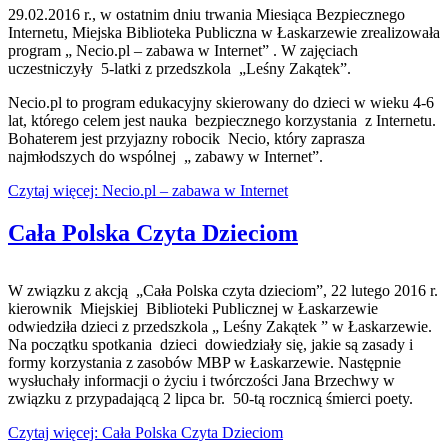
29.02.2016 r., w ostatnim dniu trwania Miesiąca Bezpiecznego
Internetu, Miejska Biblioteka Publiczna w Łaskarzewie zrealizowała
program „ Necio.pl – zabawa w Internet” . W zajęciach
uczestniczyły 5-latki z przedszkola „Leśny Zakątek”.
Necio.pl to program edukacyjny skierowany do dzieci w wieku 4-6
lat, którego celem jest nauka bezpiecznego korzystania z Internetu.
Bohaterem jest przyjazny robocik Necio, który zaprasza
najmłodszych do wspólnej „ zabawy w Internet”.
Czytaj więcej: Necio.pl – zabawa w Internet
Cała Polska Czyta Dzieciom
W związku z akcją „Cała Polska czyta dzieciom”, 22 lutego 2016 r.
kierownik Miejskiej Biblioteki Publicznej w Łaskarzewie
odwiedziła dzieci z przedszkola „ Leśny Zakątek ” w Łaskarzewie.
Na początku spotkania dzieci dowiedziały się, jakie są zasady i
formy korzystania z zasobów MBP w Łaskarzewie. Następnie
wysłuchały informacji o życiu i twórczości Jana Brzechwy w
związku z przypadającą 2 lipca br. 50-tą rocznicą śmierci poety.
Czytaj więcej: Cała Polska Czyta Dzieciom