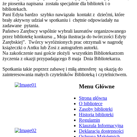
że piosenka napisana została specjalnie dla bibliotek i o
bibliotekach.
Pani Edyta bardzo szybko nawiązała kontakt z dziećmi, które
brały aktywny udział w spotkaniu i chętnie odpowiadały na
zadawane pytania.
Państwo Zarębscy wspólnie wybrali laureatów organizowanego
przez bibliotekę konkursu „ Moja ilustracja do twórczości Edyty
Zarębskiej”. Twórcy wyróżnionych prac otrzymali w nagrodę
książeczki o Antku lub Zosi z autografem autorki.
Na zakończenie nasi goście złożyli wszystkim Bibliotekarzom
życzenia z okazji przypadającego 8 maja Dnia Bibliotekarza.
Spotkania takie poprzez zabawę i miłą atmosferę są okazją do
zainteresowania małych czytelników Biblioteką i czytelnictwem.
Menu Główne
Strona główna
O bibliotece
Zasoby biblioteki
Historia biblioteki
Regulamin
Klauzula Informacyjna
Deklaracja dostępności
Ochrona Małoletnich