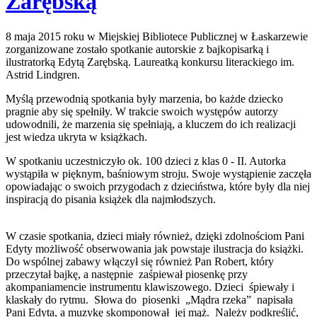
Zarębską
8 maja 2015 roku w Miejskiej Bibliotece Publicznej w Łaskarzewie
zorganizowane zostało spotkanie autorskie z bajkopisarką i
ilustratorką Edytą Zarębską. Laureatką konkursu literackiego im.
Astrid Lindgren.
Myślą przewodnią spotkania były marzenia, bo każde dziecko
pragnie aby się spełniły. W trakcie swoich występów autorzy
udowodnili, że marzenia się spełniają, a kluczem do ich realizacji
jest wiedza ukryta w książkach.
W spotkaniu uczestniczyło ok. 100 dzieci z klas 0 - II. Autorka
wystąpiła w pięknym, baśniowym stroju. Swoje wystąpienie zaczęła
opowiadając o swoich przygodach z dzieciństwa, które były dla niej
inspiracją do pisania książek dla najmłodszych.
W czasie spotkania, dzieci miały również, dzięki zdolnościom Pani
Edyty możliwość obserwowania jak powstaje ilustracja do książki.
Do wspólnej zabawy włączył się również Pan Robert, który
przeczytał bajkę, a następnie zaśpiewał piosenkę przy
akompaniamencie instrumentu klawiszowego. Dzieci śpiewały i
klaskały do rytmu. Słowa do piosenki „Mądra rzeka” napisała
Pani Edyta, a muzykę skomponował jej mąż. Należy podkreślić,