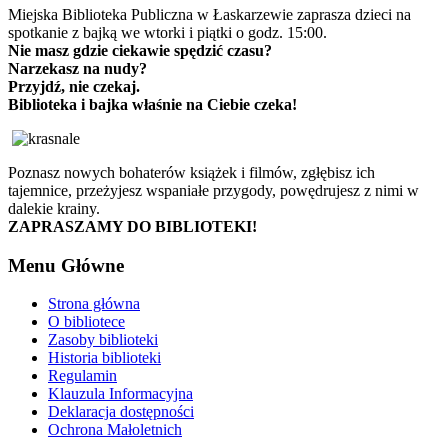
Miejska Biblioteka Publiczna w Łaskarzewie zaprasza dzieci na
spotkanie z bajką we wtorki i piątki o godz. 15:00.
Nie masz gdzie ciekawie spędzić czasu?
Narzekasz na nudy?
Przyjdź, nie czekaj.
Biblioteka i bajka właśnie na Ciebie czeka!
Poznasz nowych bohaterów książek i filmów, zgłębisz ich
tajemnice, przeżyjesz wspaniałe przygody, powędrujesz z nimi w
dalekie krainy.
ZAPRASZAMY DO BIBLIOTEKI!
Menu Główne
Strona główna
O bibliotece
Zasoby biblioteki
Historia biblioteki
Regulamin
Klauzula Informacyjna
Deklaracja dostępności
Ochrona Małoletnich