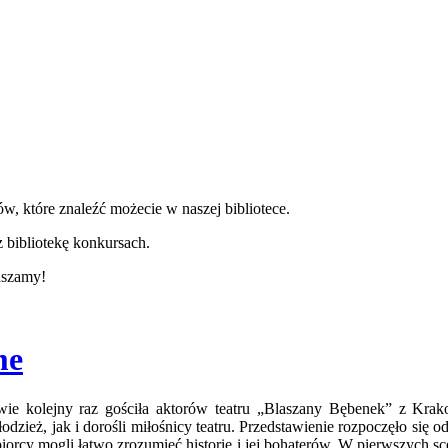
w, które znaleźć możecie w naszej bibliotece.
 bibliotekę konkursach.
aszamy!
me
ewie kolejny raz gościła aktorów teatru „Blaszany Bębenek” z K
łodzież, jak i dorośli miłośnicy teatru. Przedstawienie rozpoczęło s
dbiorcy mogli łatwo zrozumieć historię i jej bohaterów. W pierwszych