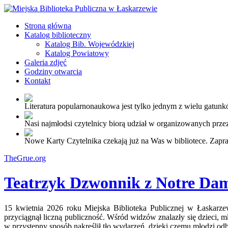
Strona główna
Katalog biblioteczny
Katalog Bib. Wojewódzkiej
Katalog Powiatowy
Galeria zdjęć
Godziny otwarcia
Kontakt
Literatura popularnonaukowa jest tylko jednym z wielu gatunkó
Nasi najmłodsi czytelnicy biorą udział w organizowanych przez
Nowe Karty Czytelnika czekają już na Was w bibliotece. Zapr
TheGrue.org
Teatrzyk Dzwonnik z Notre Da
15 kwietnia 2026 roku Miejska Biblioteka Publicznej w Łaskarz
przyciągnął liczną publiczność. Wśród widzów znalazły się dzieci, m
w przystępny sposób nakreślił tło wydarzeń, dzięki czemu młodzi o