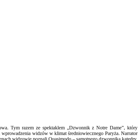
rakowa. Tym razem ze spektaklem „Dzwonnik z Notre Dame”, który
ię od wprowadzenia widzów w klimat średniowiecznego Paryża. Narrator
 scenach widzowie poznali Quasimodo – samotnego dzwonnika katedry,