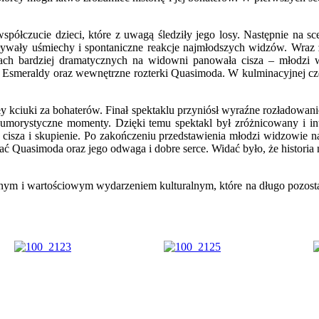
spółczucie dzieci, które z uwagą śledziły jego losy. Następnie na sce
ywały uśmiechy i spontaniczne reakcje najmłodszych widzów. Wraz z 
tach bardziej dramatycznych na widowni panowała cisza – młodzi w
c Esmeraldy oraz wewnętrzne rozterki Quasimoda. W kulminacyjnej cz
y kciuki za bohaterów. Finał spektaklu przyniósł wyraźne rozładowani
iej humorystyczne momenty. Dzięki temu spektakl był zróżnicowany i
isza i skupienie. Po zakończeniu przedstawienia młodzi widzowie nag
ć Quasimoda oraz jego odwaga i dobre serce. Widać było, że historia ni
m i wartościowym wydarzeniem kulturalnym, które na długo pozostani