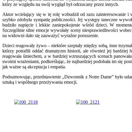
który ze względu na swój wygląd był odrzucany przez innych.
Aktor wcielający się w tę rolę wzbudził od razu zainteresowanie i w
szybko zdobyła sympatię publiczności. Jej występy taneczne wywoł
budziło napięcie i lekkie zaniepokojenie wśród dzieci. W momen
Szczególnie silne emocje wywołały sceny niesprawiedliwości wobe
na widowni dało się zauważyć wyraźne poruszenie.
Dzieci reagowały żywo – niektóre szeptały między sobą, inne trzymał
którzy potrafili oddać dramatyzm historii, ale również jej bardz
reagowała śmiechem, a w bardziej wzruszających scenach panowała c
swoimi wrażeniami, podkreślając, że najbardziej podobała im się posta
jak ważne są akceptacja i empatia.
Podsumowując, przedstawienie „Dzwonnik z Notre Dame” było udany
sztuką i wspólnego przeżywania emocji.