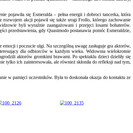
nie pojawiła się Esmeralda – pełna energii i dobroci tancerka, która
rozwojem akcji pojawił się także srogi Frollo, którego zachowanie
idzowie byli wyraźnie zaangażowani i przejęci losami bohaterów.
ęści przedstawienia, gdy Quasimodo postanawia pomóc Esmeraldzie,
e emocji i poczucie ulgi. Na szczególną uwagę zasługuje gra aktorów,
 interesujący dla odbiorców w każdym wieku. Widownia wielokrotnie
rodzili aktorów gromkimi brawami. Po spektaklu dzieci dzieliły się
e tylko ich zainteresowała, ale również skłoniła do refleksji nad tym,
e w pamięci uczestników. Była to doskonała okazja do kontaktu ze