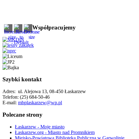
Współpracujemy
Szybki kontakt
Adres: ul. Alejowa 13, 08-450 Łaskarzew
Telefon: (25) 684-50-46
E-mail:
mbplaskarzew@wp.pl
Polecane strony
Łaskarzew - Moje miasto
Łaskarzew.org - Miasto nad Promnikiem
Miejsko-Powiatowa Biblioteka Publiczna w Garwolinie