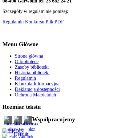
08-400 Garwolin tel. 25 682 24 21
Szczegóły w regulaminie poniżej:
Regulamin Konkursu Plik PDF
Menu Główne
Strona główna
O bibliotece
Zasoby biblioteki
Historia biblioteki
Regulamin
Klauzula Informacyjna
Deklaracja dostępności
Ochrona Małoletnich
Rozmiar tekstu
Współpracujemy