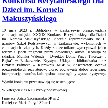
Konkursu Recytatorskiego Dla
Dzieci im. Kornela
Makuszyńskiego
10 maja 2023 r. Biblioteka w Łaskarzewie przeprowadziła
eliminacje miejskie XXXIX Konkursu Recytatorskiego dla Dzieci
im. Kornela Makuszyńskiego. Łącznie zaprezentowało się 11
uczniów Szkół Podstawowych w Łaskarzewie, wyłonionych w
eliminacjach szkolnych. Każdy z uczestników wyrecytował jeden
wiersz i jeden fragment prozy dowolnego autora. Komisja w
składzie: Monika Walenda – Dyrektor Domu Pracy Twórczej „
Bajka” w Łaskarzewie, Krystyna Ukleja – bibliotekarka oraz
Elżbieta Paśnicka – Kierownik MBP w Łaskarzewie oceniła
poszczególnych recytatorów, biorąc pod uwagę dobór repertuaru,
interpretację utworów, kulturę słowa oraz ogólny wyraz artystyczny.
Wyniki konkursu przedstawiają się następująco:
W kategorii klas I- III szkoły podstawowej
I miejsce: Agata Szczepańska SP nr 2
II miejsce: Maria Purgal SP nr 1