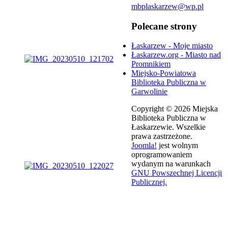
mbplaskarzew@wp.pl
Polecane strony
Łaskarzew - Moje miasto
Łaskarzew.org - Miasto nad
Promnikiem
Miejsko-Powiatowa
Biblioteka Publiczna w
Garwolinie
Copyright © 2026 Miejska
Biblioteka Publiczna w
Łaskarzewie. Wszelkie
prawa zastrzeżone.
Joomla!
jest wolnym
oprogramowaniem
wydanym na warunkach
GNU Powszechnej Licencji
Publicznej.