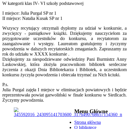
W kategorii klas IV- VI szkoły podstawowej
I miejsce: Julia Purgal SP nr 1
II miejsce: Natalia Kusak SP nr 1
Wszyscy recytujący otrzymali dyplomy za udział w konkursie, a
zwycięzcy - pamiątkowe książki. Dziękujemy nauczycielom za
przygotowanie uczestników do konkursu, a recytatorom za
zaangażowanie i występy. Laureatom gratulujemy i życzymy
powodzenia w dalszych recytatorskich zmaganiach. Zapraszamy za
rok do udziału w XXXX konkursie .
Dziękujemy za niespodziewane odwiedziny Pani Burmistrz Anny
Laskowskiej, która złożyła pracownikom bibliotek serdeczne
życzenia z okazji Dnia Bibliotekarza i Bibliotek, a uczestnikom
konkursu życzyła powodzenia i obiecała trzymać za Nich kciuki.
P.s.
Julia Purgal zajęła I miejsce w eliminacjach powiatowych i będzie
reprezentowała powiat garwoliński w finale konkursu w Siedlcach.
Życzymy powodzenia.
Menu Główne
Strona główna
O bibliotece